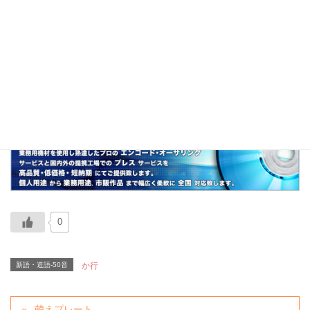
関連
苔萌え、萌え仏像、萌え寺、萌えプレート、萌
え
0
新語・造語-50音
か行
萌えプレート