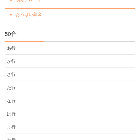
おっぱい募金
50音
あ行
か行
さ行
た行
な行
は行
ま行
や行