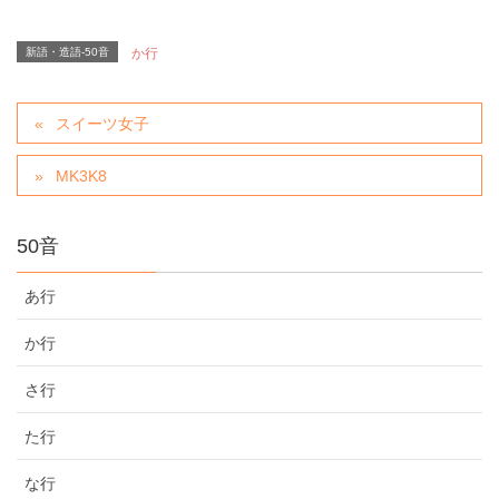
新語・造語-50音
か行
スイーツ女子
MK3K8
50音
あ行
か行
さ行
た行
な行