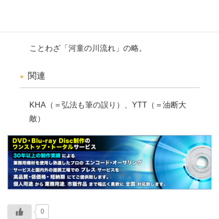
説明
ことわざ「河童の川流れ」の略。
関連
KHA（＝弘法も筆の誤り）、YTT（＝油断大
敵）
0