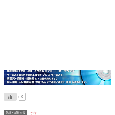
「カオス（混沌）」と「スープ」をかけ合わせ
た造語。
関連
世界のKitchenから、コンポタ、スープご飯、鍋
パ
0
新語・造語-50音
か行