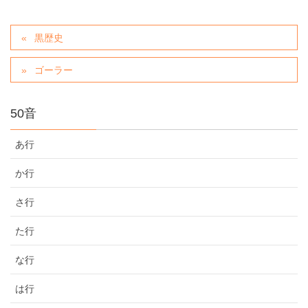
黒歴史
ゴーラー
50音
あ行
か行
さ行
た行
な行
は行