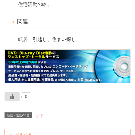
住宅活動の略。
関連
転居、引越し、住まい探し
0
新語・造語-50音
さ行
ドルジる