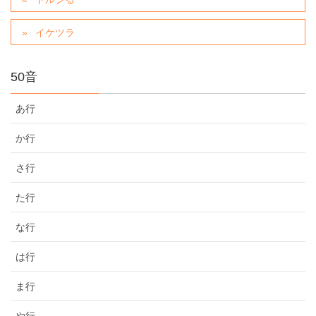
イケツラ
50音
あ行
か行
さ行
た行
な行
は行
ま行
や行