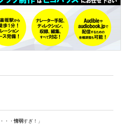
・・・
情弱
すぎ！」