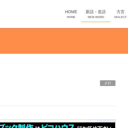
HOME
新語・造語
方言
HOME
NEW WORD
DIALECT
さ行