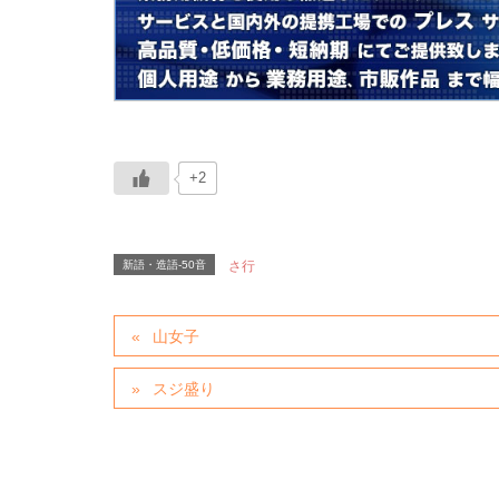
+2
新語・造語-50音
さ行
山女子
スジ盛り