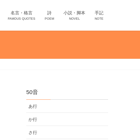
名言・格言
詩
小説・脚本
手記
FAMOUS QUOTES
POEM
NOVEL
NOTE
50音
あ行
か行
さ行