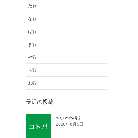
た行
な行
は行
ま行
や行
ら行
わ行
最近の投稿
ちいかわ構文
2026年8月6日