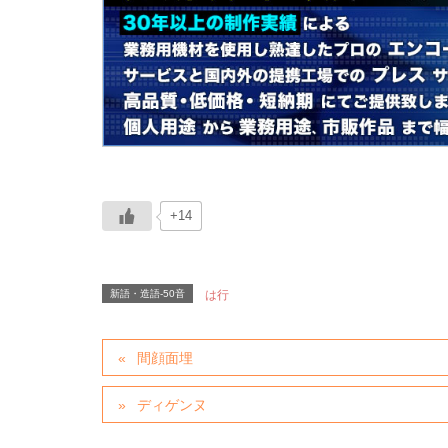
+14
新語・造語-50音
は行
間顔面埋
ディゲンヌ