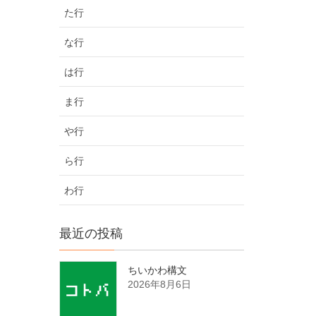
た行
な行
は行
ま行
や行
ら行
わ行
最近の投稿
ちいかわ構文
2026年8月6日