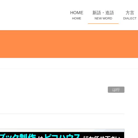
HOME
新語・造語
方言
HOME
NEW WORD
DIALECT
は行