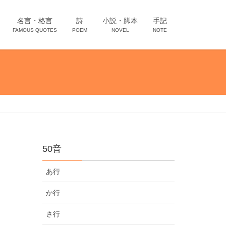
名言・格言
詩
小説・脚本
手記
FAMOUS QUOTES
POEM
NOVEL
NOTE
50音
あ行
か行
さ行