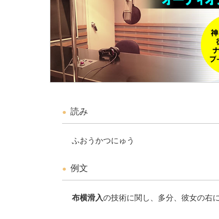
読み
ふおうかつにゅう
例文
布横滑入
の技術に関し、多分、彼女の右