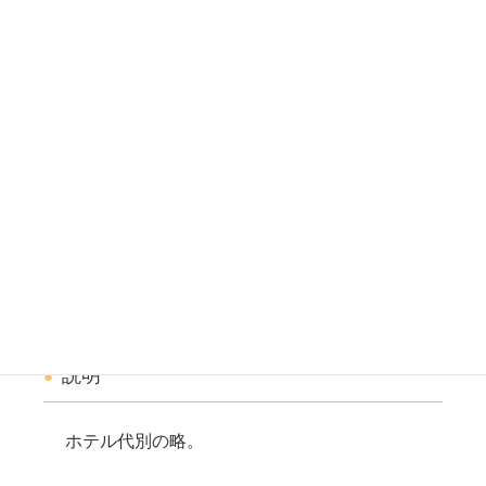
ほべつ
例文
A男
「え、
ホ別
なの？参ったな〜・・・」
意味
ホテル代別のこと。
説明
ホテル代別の略。