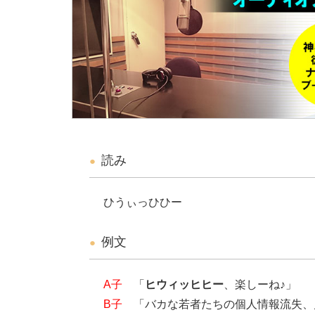
読み
ひうぃっひひー
例文
A子
「
ヒウィッヒヒー
、楽しーね♪」
B子
「バカな若者たちの個人情報流失、