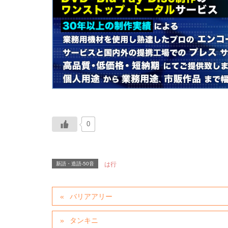
0
新語・造語-50音
は行
バリアアリー
タンキニ