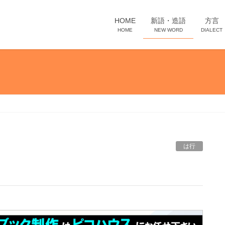
HOME
新語・造語
方言
HOME
NEW WORD
DIALECT
は行