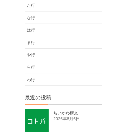
た行
な行
は行
ま行
や行
ら行
わ行
最近の投稿
ちいかわ構文
2026年8月6日