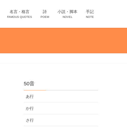
名言・格言
詩
小説・脚本
手記
FAMOUS QUOTES
POEM
NOVEL
NOTE
50音
あ行
か行
さ行