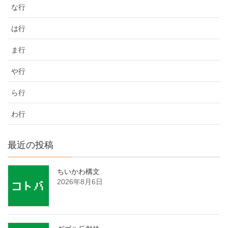
な行
は行
ま行
や行
ら行
わ行
最近の投稿
ちいかわ構文
2026年8月6日