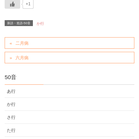
+1
新語・造語-50音
か行
二月病
六月病
50音
あ行
か行
さ行
た行