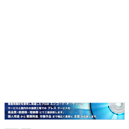
る精神的ストレスのこと。
説明
5月のゴールデンウィーク明け頃から起こること
が多い、適応障害の一種。
関連
鬱病、六月病