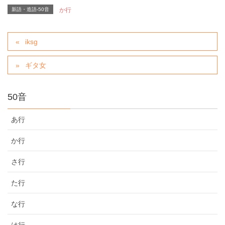
新語・造語-50音
か行
iksg
ギタ女
50音
あ行
か行
さ行
た行
な行
は行