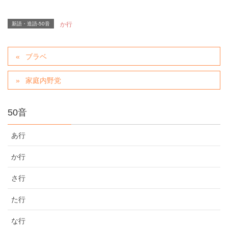
新語・造語-50音
か行
ブラベ
家庭内野党
50音
あ行
か行
さ行
た行
な行