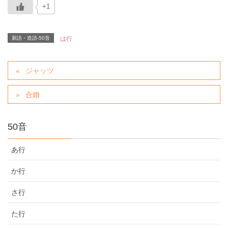
+1
新語・造語-50音
は行
ジャッツ
合婚
50音
あ行
か行
さ行
た行