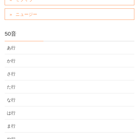
ニュージー
50音
あ行
か行
さ行
た行
な行
は行
ま行
や行