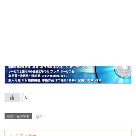
が演じるキャラクターの名前より。
関連
明徳、ドルジ、機動戦士モンゴル
0
新語・造語-50音
は行
ミフィラー