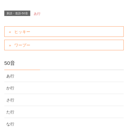
新語・造語-50音
あ行
ヒッキー
ワープー
50音
あ行
か行
さ行
た行
な行