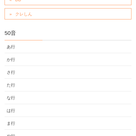
クレしん
50音
あ行
か行
さ行
た行
な行
は行
ま行
や行