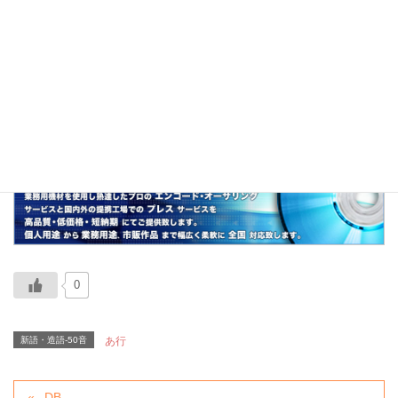
KY語の一種。
関連
前転移動、側転移動、後転移動
0
新語・造語-50音
あ行
DB