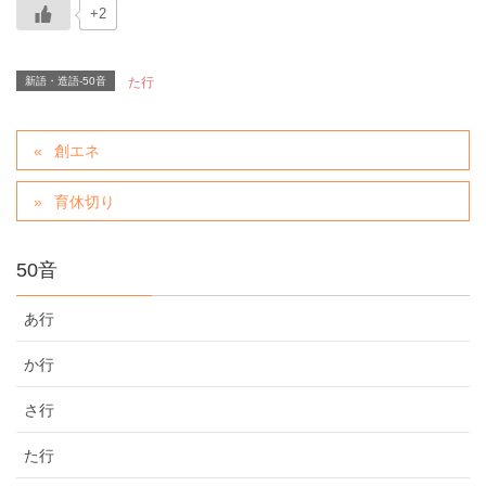
+2
新語・造語-50音
た行
創エネ
育休切り
50音
あ行
か行
さ行
た行