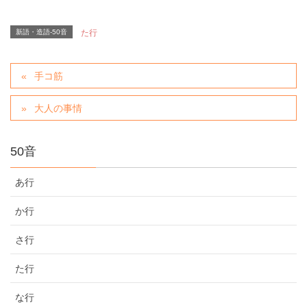
新語・造語-50音
た行
手コ筋
大人の事情
50音
あ行
か行
さ行
た行
な行