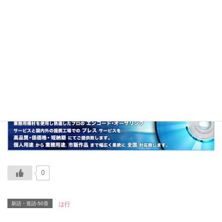
「萌え〜」が特殊変化した言葉。
魂の叫び声である。
関連
萌え、二次コン、萌え豚、萌えオタ
0
新語・造語-50音
は行