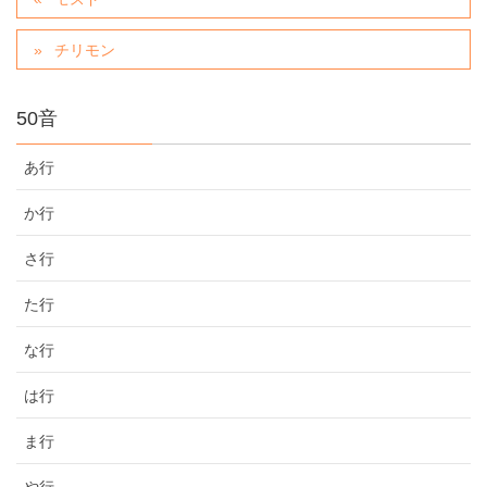
チリモン
50音
あ行
か行
さ行
た行
な行
は行
ま行
や行