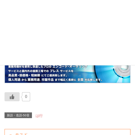
「ビスケット」の略。
関連
キャラコ、ポテチ、チュパチャ
0
新語・造語-50音
は行
モスド