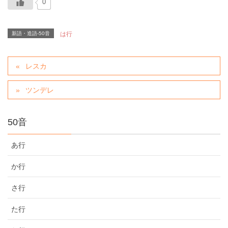
0
新語・造語-50音
は行
レスカ
ツンデレ
50音
あ行
か行
さ行
た行