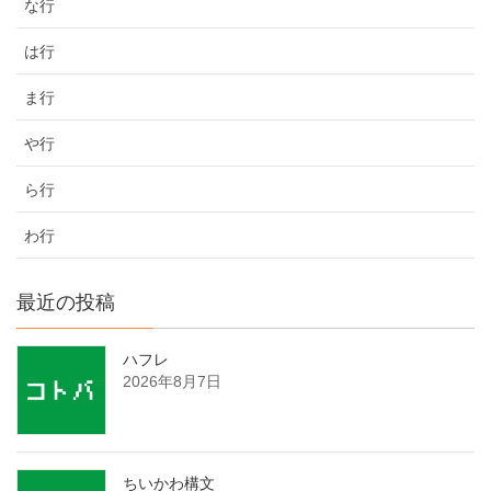
な行
は行
ま行
や行
ら行
わ行
最近の投稿
ハフレ
2026年8月7日
ちいかわ構文