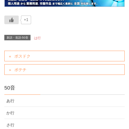
+1
新語・造語-50音
は行
ポスドク
ポテチ
50音
あ行
か行
さ行