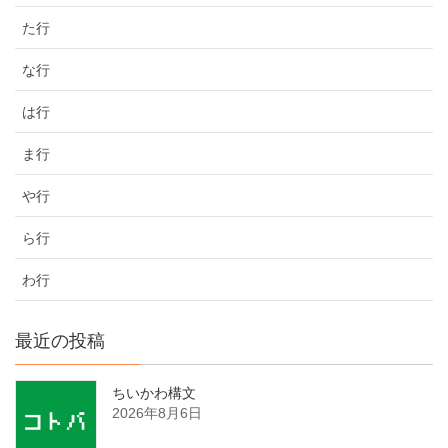
た行
な行
は行
ま行
や行
ら行
わ行
最近の投稿
ちいかわ構文
2026年8月6日