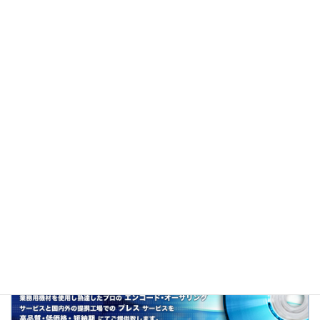
「バディ」（buddy）とは、元々男性同士の友
人・仲間・兄弟を指す言葉である。
しかし映画業界においては男性同士に限らず、
主人公が二人一組で活躍する映画ジャンルを
「バディもの」と呼ぶようになった。
『X-FILE』のモルダーとスカリー、『ケイゾ
ク』の柴田純と真山刑事などがこれにあたる。
関連
コンビ、タッグ、相方、二人三脚