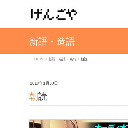
新語・造語
HOME
新語・造語
あ行
朝読
2019年1月30日
朝読