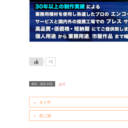
+1
新語・造語-50音
あ行
タメ中
高二病