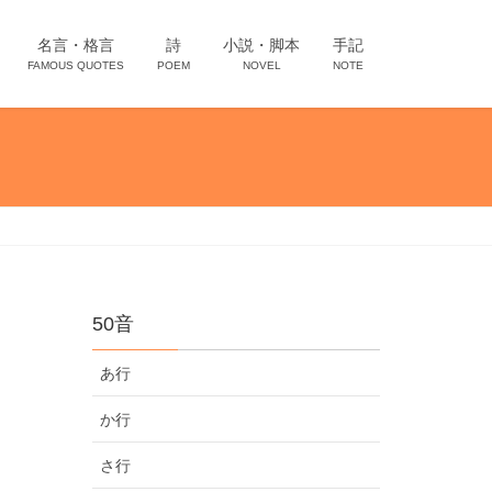
名言・格言
詩
小説・脚本
手記
FAMOUS QUOTES
POEM
NOVEL
NOTE
50音
あ行
か行
さ行