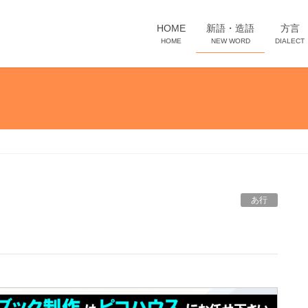
HOME
新語・造語
方言
HOME
NEW WORD
DIALECT
あ行