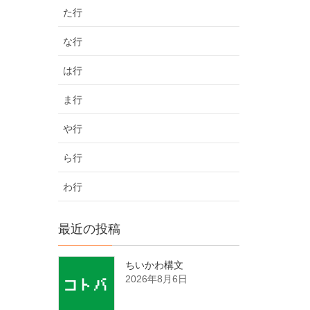
た行
な行
は行
ま行
や行
ら行
わ行
最近の投稿
ちいかわ構文
2026年8月6日