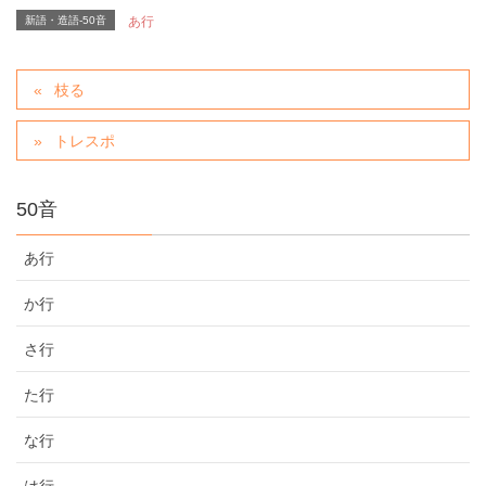
新語・造語-50音
あ行
枝る
トレスポ
50音
あ行
か行
さ行
た行
な行
は行