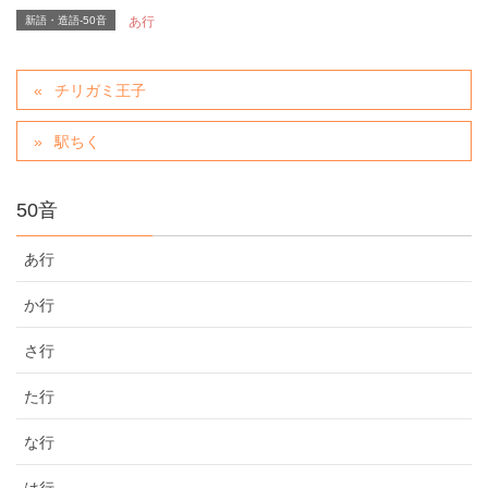
新語・造語-50音
あ行
チリガミ王子
駅ちく
50音
あ行
か行
さ行
た行
な行
は行