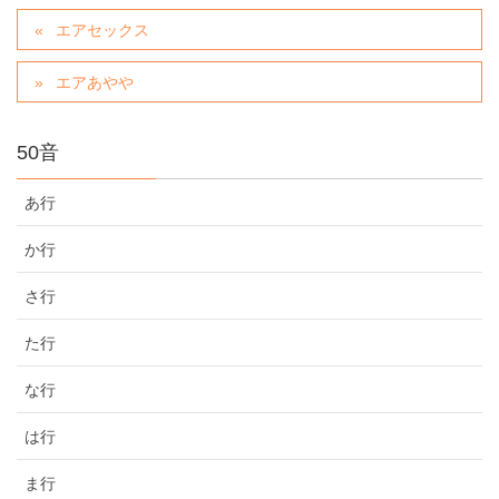
エアセックス
エアあやや
50音
あ行
か行
さ行
た行
な行
は行
ま行