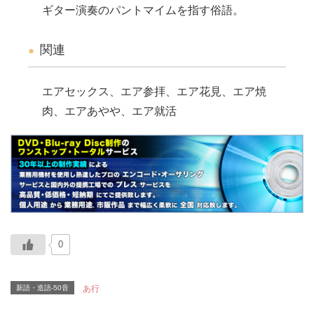
ギター演奏のパントマイムを指す俗語。
関連
エアセックス、エア参拝、エア花見、エア焼
肉、エアあやや、エア就活
0
新語・造語-50音
あ行