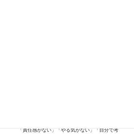
さんないしゃいん
例文
「入社して数日で辞められるのはキツいけど、3
ない社員
も困るよね」
意味
役に立たない社員のこと。
説明
「責任感がない」「やる気がない」「自分で考