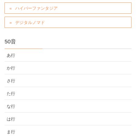
ハイパーファンタジア
デジタルノマド
50音
あ行
か行
さ行
た行
な行
は行
ま行