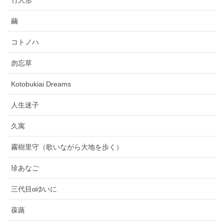
竹人形
繭
コトノハ
勿忘草
Kotobukiai Dreams
人生迷子
久寓
霧樹里守（歌いながら大地を歩く）
珍あなご
三代目αゆいに
葆蕗