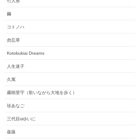
竹人形
繭
コトノハ
勿忘草
Kotobukiai Dreams
人生迷子
久寓
霧樹里守（歌いながら大地を歩く）
珍あなご
三代目αゆいに
葆蕗