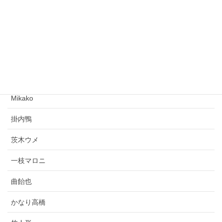
時計台の人
満月
作者
Mikako
掛内鴨
茨木ウメ
一枝マロニ
曲飴也
かなり高橋