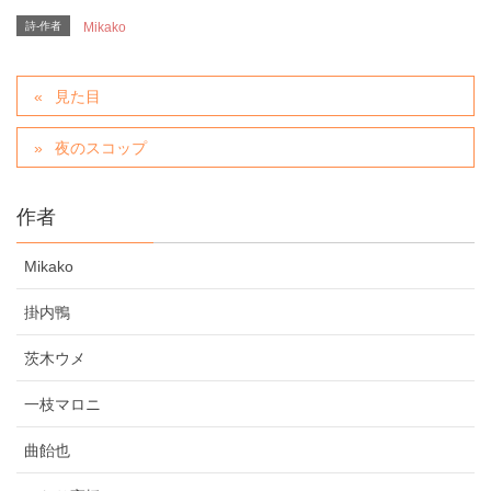
詩-作者
Mikako
見た目
夜のスコップ
作者
Mikako
掛内鴨
茨木ウメ
一枝マロニ
曲飴也