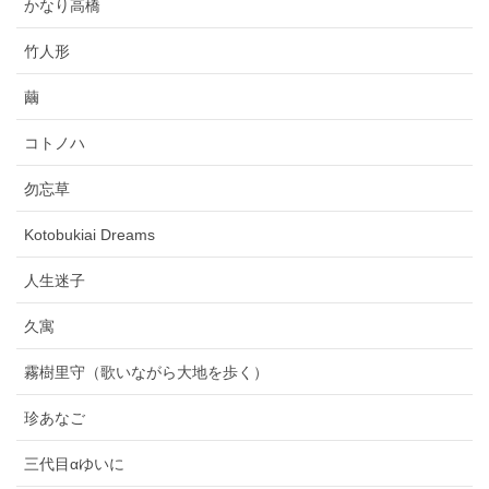
かなり高橋
竹人形
繭
コトノハ
勿忘草
Kotobukiai Dreams
人生迷子
久寓
霧樹里守（歌いながら大地を歩く）
珍あなご
三代目αゆいに