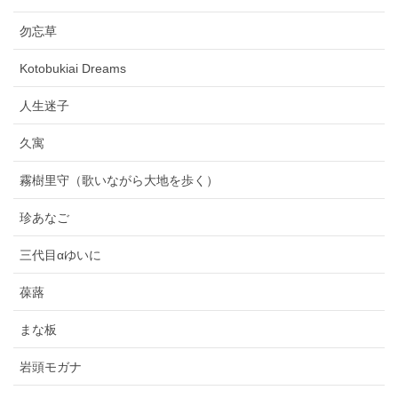
勿忘草
Kotobukiai Dreams
人生迷子
久寓
霧樹里守（歌いながら大地を歩く）
珍あなご
三代目αゆいに
葆蕗
まな板
岩頭モガナ