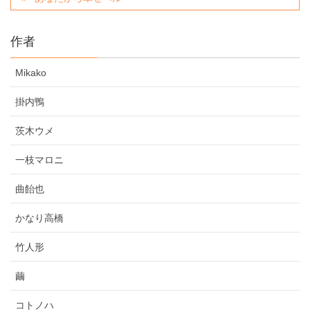
作者
Mikako
掛内鴨
茨木ウメ
一枝マロニ
曲飴也
かなり高橋
竹人形
繭
コトノハ