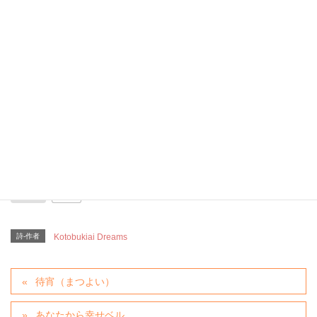
心の奥まで
いっぱいな
あなたへの恋しさ
+10
詩-作者
Kotobukiai Dreams
待宵（まつよい）
あなたから幸せベル