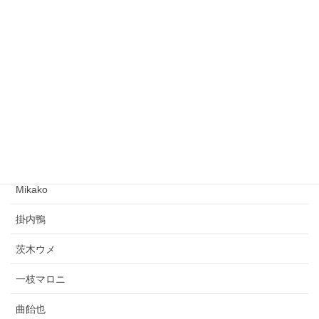
詩-作者
霧樹里守（歌いながら大地を歩く）
湯で治す。（2012年2月22日）
四面楚歌う大地……。（－－；）（2012年2月29日）
作者
Mikako
掛内鴨
茨木ウメ
一枝マロニ
曲飴也