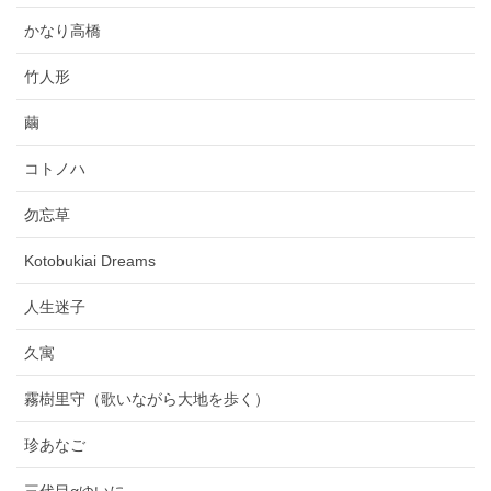
かなり高橋
竹人形
繭
コトノハ
勿忘草
Kotobukiai Dreams
人生迷子
久寓
霧樹里守（歌いながら大地を歩く）
珍あなご