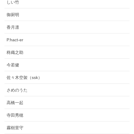
しい竹
御厨明
香月凛
P.hact-er
柊織之助
今若健
佐々木空袈（ssk）
さめのうた
高橋一起
寺田秀穂
霧樹里守