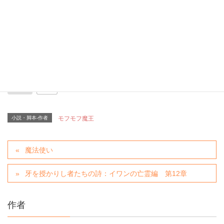
+30
小説・脚本-作者
モフモフ魔王
魔法使い
牙を授かりし者たちの詩：イワンの亡霊編 第12章
作者