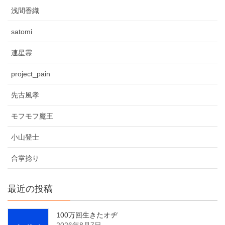
浅間香織
satomi
連星霊
project_pain
先古風孝
モフモフ魔王
小山登士
合掌捻り
最近の投稿
100万回生きたオヂ
2026年8月7日