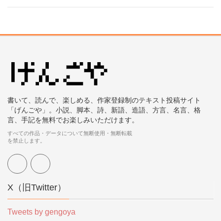
書いて、読んで、楽しめる、作家登録制のテキスト投稿サイト
「げんごや」。小説、脚本、詩、新語、造語、方言、名言、格
言、手記を無料でお楽しみいただけます。
すべての作品・データについて無断使用・無断転載
を禁止します。
X（旧Twitter）
Tweets by gengoya